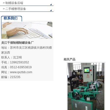
> 制桶设备后端
> 二手桶整理设备
联系我们
吴江千禧制桶制罐设备厂
地址：苏州市吴江区桃源镇大德村(9)蔡
家浜西
联系人：沈卫明
相关产品
手机：13962591052
传真：0512-63953819
网址：www.qxztsb.com
邮编：215235